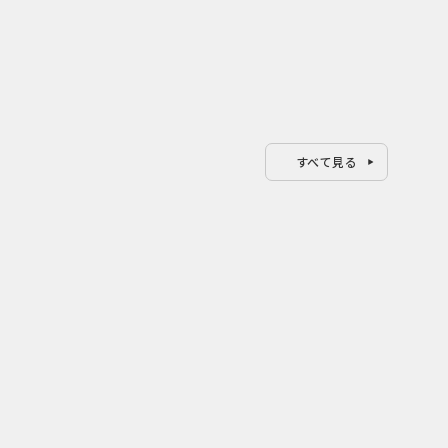
すべて見る
0
0
2026.08.07
202