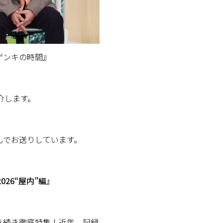
！ゲンキの時間』
介します。
んでお送りしています。
26“屋内”編』
き続き徹底特集！近年、記録