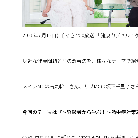
2026年7月12日(日)あさ7:00放送 『健康カプセル
身近な健康問題とその改善法を、様々なテーマで紹
メインMCは石丸幹二さん、サブMCは坂下千里子さ
今回のテーマは『〜経験者から学ぶ！〜熱中症対策20
今や“真夏の国民病”ともいわれる熱中症を先週に引