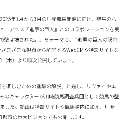
025年1月から3月の川崎競馬開催に向け、競馬のハ
と、アニメ『進撃の巨人』とのコラボレーションを実
の壁は壊された。」をテーマに、 “進撃の巨人の隠れ
をさまざまな視点から解説するWebCMや特設サイトな
26日（木）より順次公開しています。
競馬を楽しむための進撃の解説」と題し、リヴァイやエ
みのキャラクターが川崎競馬調査兵団として競馬の壁
ました。動画は特設サイトや競馬場内に加え、川崎
3都市の巨大ビジョンでも公開します。