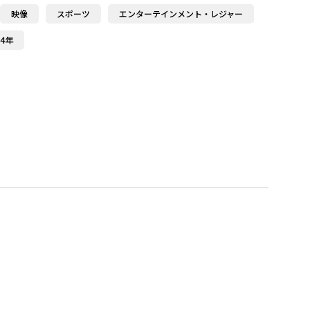
映像
スポーツ
エンターテインメント・レジャー
24年