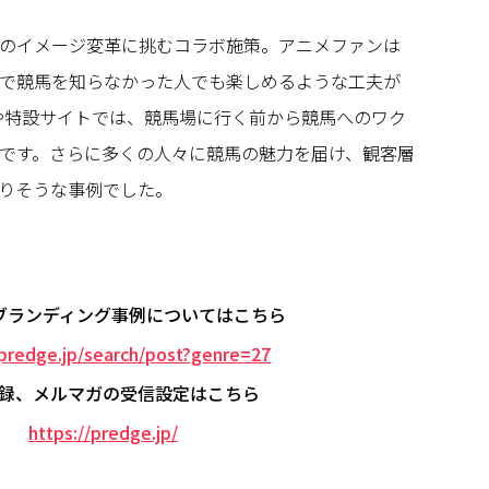
のイメージ変革に挑むコラボ施策。アニメファンは
で競馬を知らなかった人でも楽しめるような工夫が
や特設サイトでは、競馬場に行く前から競馬へのワク
です。さらに多くの人々に競馬の魅力を届け、観客層
りそうな事例でした。
ブランディング事例についてはこちら
/predge.jp/search/post?genre=27
録、メルマガの受信設定はこちら
https://predge.jp/