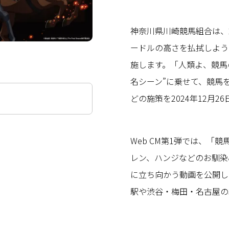
神奈川県川崎競馬組合は、2
ードルの高さを払拭しよう
施します。「人類よ、競馬
名シーン”に乗せて、競馬
どの施策を2024年12月
Web CM第1弾では、「
レン、ハンジなどのお馴染
に立ち向かう動画を公開し
駅や渋谷・梅田・名古屋の