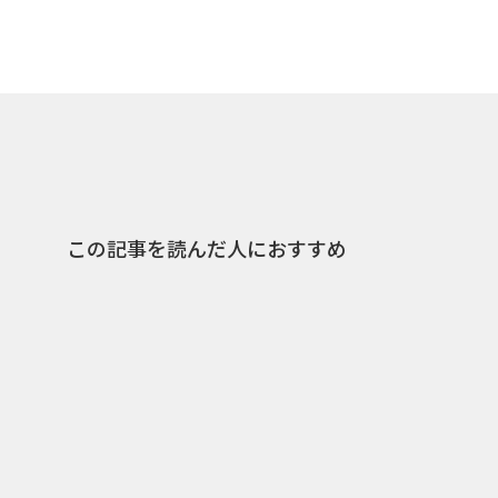
この記事を読んだ人におすすめ
1