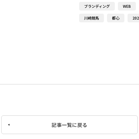
ブランディング
WEB
川崎競⾺
都心
20
記事一覧に戻る