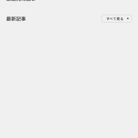
最新記事
すべて見る
0
2026.08.06
2026.08.06
サンリオが8月7日を“ハナマルデ
似合うかわか
ー”に制定 記念日に企業価値を
先回り mevu
広げるブランド施策
店前体験