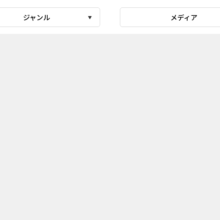
ジャンル
メディア