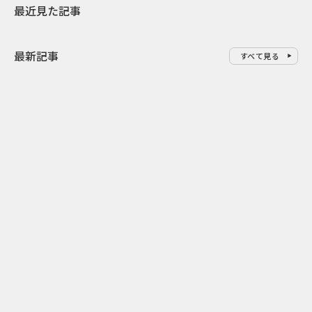
最近見た記事
最新記事
すべて見る
0
2026.08.09
2026.08.08
「水の先をつくれ」インフラを
令和8年8月8
支える会社が水の日に掲げたブ
限りの祭に 
ランド広告
掛ける科学と