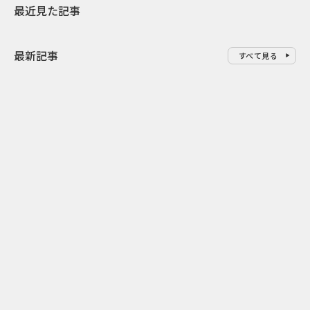
最近見た記事
最新記事
すべて見る
0
2026.08.09
2026.08.08
「水の先をつくれ」インフラを
令和8年8月8
支える会社が水の日に掲げたブ
限りの祭に 
ランド広告
掛ける科学と