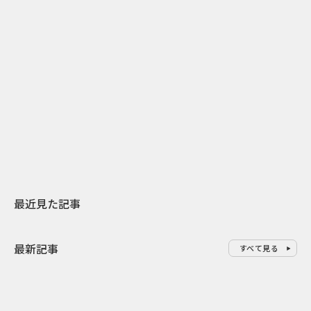
2
2026.07.31
2026.07.30
日本上陸30周年を地域の未来へ
おかっぱから
スターバックスが3県から始める
の大刷新 THE
地元共創PR
レラップ新C
最近見た記事
最新記事
すべて見る