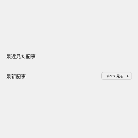
日本上陸30周年を地域の未来へ
おかっぱから
スターバックスが3県から始める
の大刷新 THE
地元共創PR
レラップ新C
最近見た記事
最新記事
すべて見る