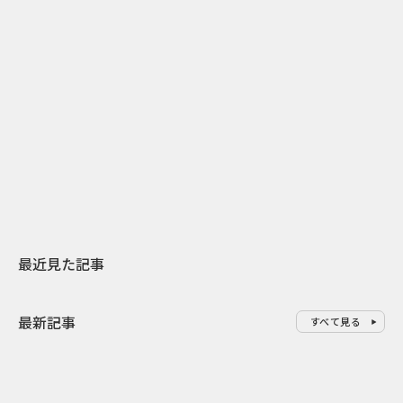
2
2026.07.31
2026.07.29
日本上陸30周年を地域の未来へ
AIモデルが「
スターバックスが3県から始める
登場 伝統I
地元共創PR
わせた広告事
最近見た記事
最新記事
すべて見る