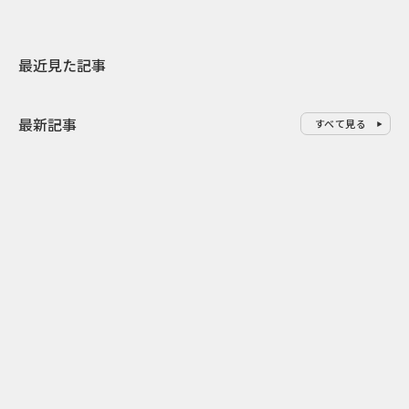
最近見た記事
最新記事
すべて見る
0
2026.08.07
2026.08.07
山形県西川町の中学生が創るAI
町のシンボル
謎解きゲーム 産学官PBL共創型
験 北竜町「