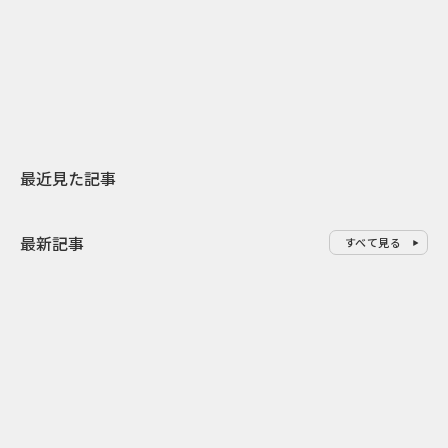
日本上陸30周年を地域の未来へ
開業25周年×
スターバックスが3県から始める
数の節目を秋
地元共創PR
USJのPR設計
最近見た記事
最新記事
すべて見る