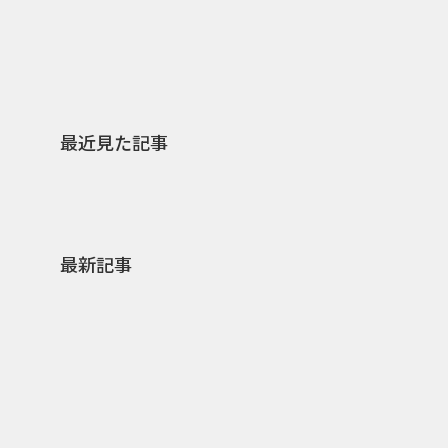
最近見た記事
最新記事