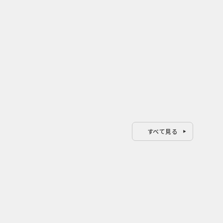
すべて見る