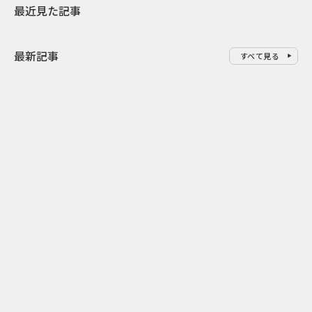
最近見た記事
最新記事
すべて見る
0
2026.08.09
2026.08.08
「水の先をつくれ」インフラを
令和8年8月8
支える会社が水の日に掲げたブ
限りの祭に 
ランド広告
掛ける科学と