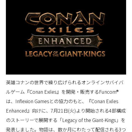
英雄コナンの世界で繰り広げられるオンラインサバイバ
ルゲーム『Conan Exiles』を開発・販売するFuncom®
は、Inflexion Gamesとの協力のもと、『Conan Exiles
Enhanced』向けに、7月21日(火)より開始される4部構成
のストーリーで展開する「Legacy of the Giant-Kings」を
発表しました。物語は、数か月にわたって配信される3つ