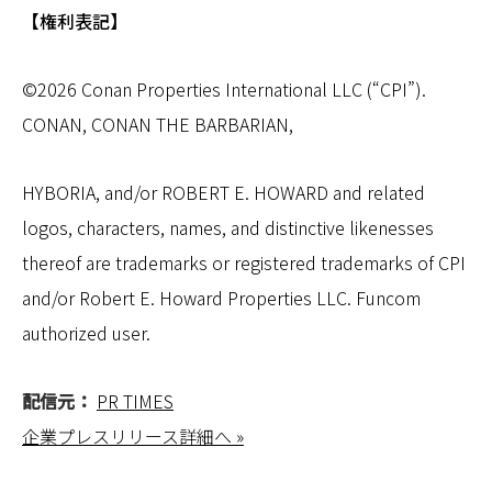
【権利表記】
©2026 Conan Properties International LLC (“CPI”).
CONAN, CONAN THE BARBARIAN,
HYBORIA, and/or ROBERT E. HOWARD and related
logos, characters, names, and distinctive likenesses
thereof are trademarks or registered trademarks of CPI
and/or Robert E. Howard Properties LLC. Funcom
authorized user.
配信元：
PR TIMES
企業プレスリリース詳細へ »