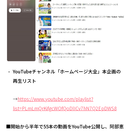
YouTubeチャンネル「ホームページ大全」本企画の
再生リスト
→
https://www.youtube.com/playlist?
list=PLmLmQrKifgcWOfQoDlICv7hN7Q2EpDWS8
■開始から半年で55本の動画をYouTube公開し、阿部恵