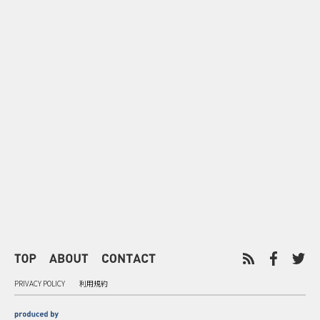
0
2026.08.08
2026.08.08
令和8年8月8日の“8並び”を1日
“蛇口からみ
限りの祭に 叡山電鉄が八瀬で仕
谷で！ファン
掛ける科学と縁日
ご当地体験で
PRIVACY POLICY
利用規約