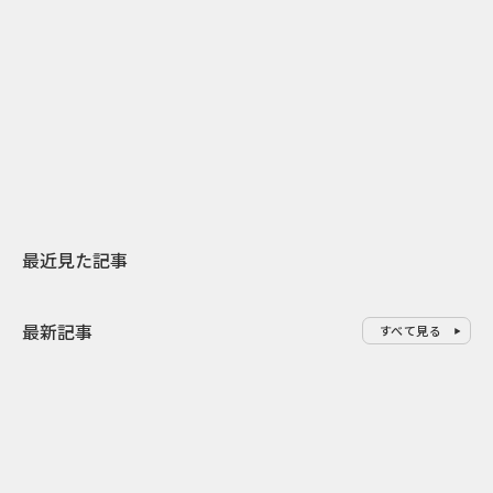
2026.07.31
2026.07.30
日本上陸30周年を地域の未来へ
おかっぱから
スターバックスが3県から始める
の大刷新 THE
地元共創PR
レラップ新C
最近見た記事
最新記事
すべて見る