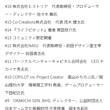
#16 株式会社ヒストリア 代表取締役・プロデューサ
ー・ディレクター 佐々木 瞬氏
#15 Co-Creations株式会社 代表 茂木 健太氏
#14 『ライフピボット』著者 黒田悠介氏
#13 コミュニティ限定開催
#12 株式会社NASU 代表取締役・前田デザイン室主宰
デザイナー 前田高志氏
#11 パーソナルベンチャーキャピタル合同会社 CEO チ
カイケ秀夫氏
#10 COPILOT Inc Project Creator 高山みちのぶ氏／岡
山理科大学 情報理工学科 教員、ゲームプロデューサー
下田紀之氏
#9 OKAKICHI SDN. BHD. ディレクター、公益財団法人
日本ゲーム文化振興財団 代表理事 岡本吉起氏