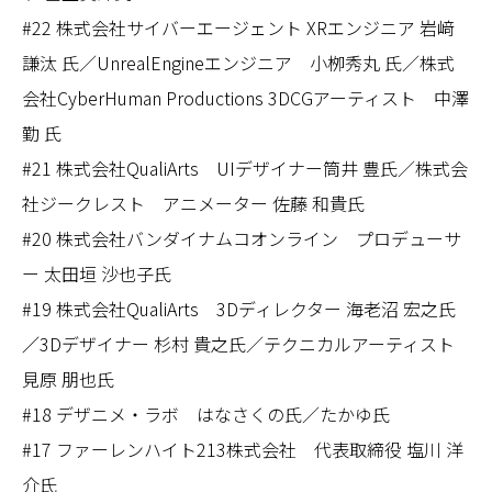
#22 株式会社サイバーエージェント XRエンジニア 岩﨑
謙汰 氏／UnrealEngineエンジニア 小栁秀丸 氏／株式
会社CyberHuman Productions 3DCGアーティスト 中澤
勤 氏
#21 株式会社QualiArts UIデザイナー筒井 豊氏／株式会
社ジークレスト アニメーター 佐藤 和貴氏
#20 株式会社バンダイナムコオンライン プロデューサ
ー 太田垣 沙也子氏
#19 株式会社QualiArts 3Dディレクター 海老沼 宏之氏
／
3Dデザイナー 杉村 貴之氏／テクニカルアーティスト
見原 朋也氏
#18 デザニメ・ラボ はなさくの氏／たかゆ氏
#17 ファーレンハイト213株式会社 代表取締役 塩川 洋
介氏