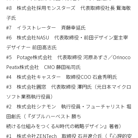
#8 株式会社採用モンスターズ 代表取締役社長 鴛海敬
子氏
#7 イラストレーター 斉藤幸延氏
#6 株式会社NASU 代表取締役・前田デザイン室主宰
デザイナー 前田高志氏
#5 Potage株式会社 代表取締役 河原あずさ／Orinoco
Peatix株式会社 CMO 藤田祐司氏
#4 株式会社キャスター 取締役COO 石倉秀明氏
#3 株式会社圓窓 代表取締役 澤円氏（元日本マイクロ
ソフト業務執行役員）
#2 株式会社シナモン 執行役員・フューチャリスト 堀
田創氏（『ダブルハーベスト 勝ち
続ける仕組みをつくるAI時代の戦略デザイン』著者）
#1 株式会社ZENTech 取締役 石井遼介氏（『心理的安