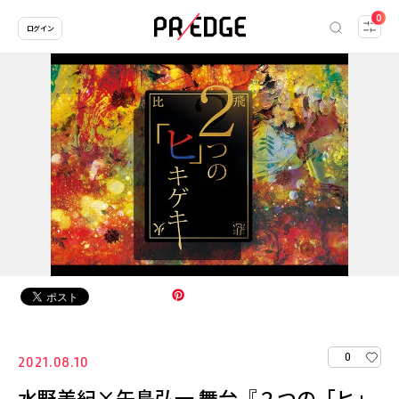
0
ログイン
0
2021.08.10
水野美紀×矢島弘一 舞台『２つの「ヒ」