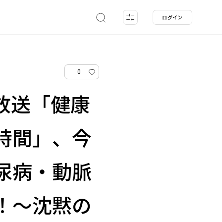
ログイン
0
0放送「健康
時間」、今
尿病・動脈
！～沈黙の