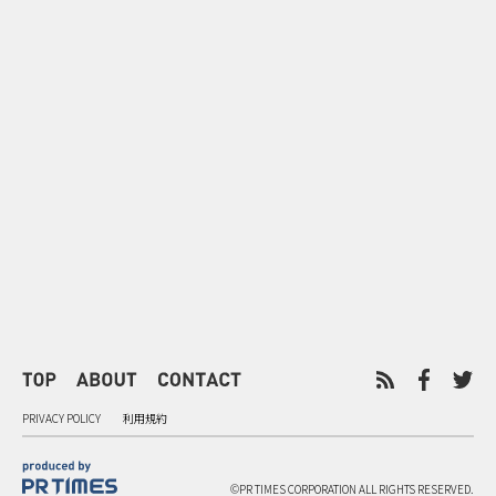
0
2026.08.07
2026.08.07
ドーナツを売るだけじゃない ク
行き先ではな
リスピー・クリーム×アドベン
関係人口を育
チャーワールドの体験設計
せ」
PRIVACY POLICY
利用規約
©PR TIMES CORPORATION ALL RIGHTS RESERVED.