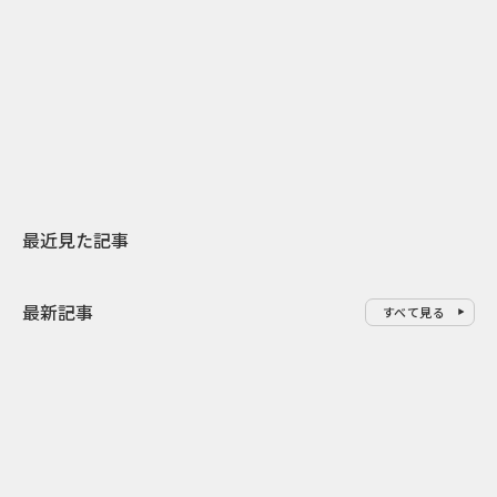
2026.07.31
2026.07.29
日本上陸30周年を地域の未来へ
AIモデルが「
スターバックスが3県から始める
登場 伝統I
地元共創PR
わせた広告事
最近見た記事
最新記事
すべて見る