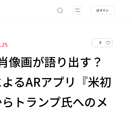
ログイン
0
.25
の肖像画が語り出す？
よるARアプリ『米初
からトランプ氏へのメ
』