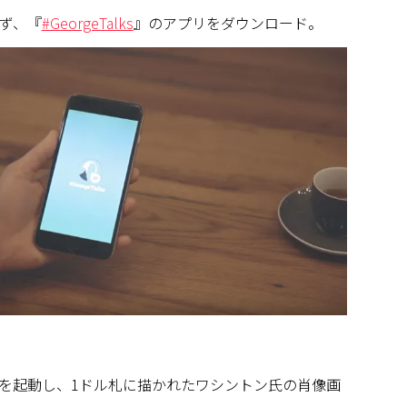
ず、『
#GeorgeTalks
』のアプリをダウンロード。
を起動し、1ドル札に描かれたワシントン氏の肖像画