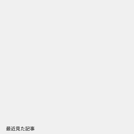
2
2026.07.31
2026.07.29
日本上陸30周年を地域の未来へ
AIモデルが「
スターバックスが3県から始める
登場 伝統I
地元共創PR
わせた広告事
最近見た記事