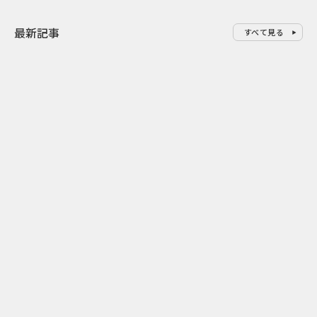
最新記事
すべて見る
0
2026.08.07
2026.08.07
清水国明さんの熱弁にあのちゃ
甲子園の熱狂
んは無表情？ 世代差で引き込む
能 ABCラジオ
ブックオフ36周年セール
ィオ高校野球