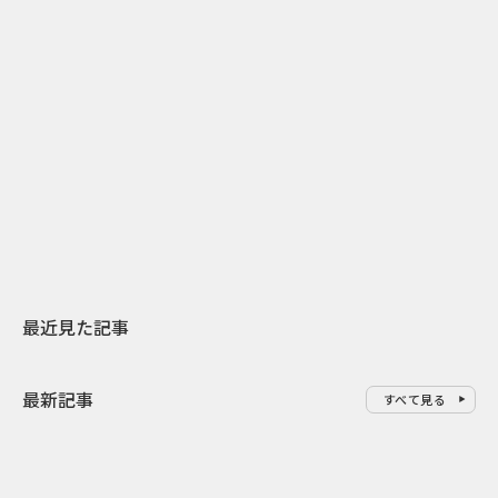
2
2026.07.31
2026.07.29
日本上陸30周年を地域の未来へ
AIモデルが「
スターバックスが3県から始める
登場 伝統I
地元共創PR
わせた広告事
最近見た記事
最新記事
すべて見る