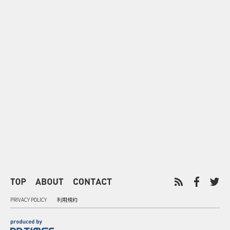
0
2026.08.08
2026.08.08
令和8年8月8日の“8並び”を1日
“蛇口からみ
限りの祭に 叡山電鉄が八瀬で仕
谷で！ファン
掛ける科学と縁日
ご当地体験で
PRIVACY POLICY
利用規約