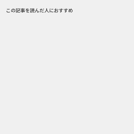
この記事を読んだ人におすすめ
0
2023.04.22
スモールビジネスの頼れる味方！販促物からT
シャツまで、何でも作れるVistaprintのCM