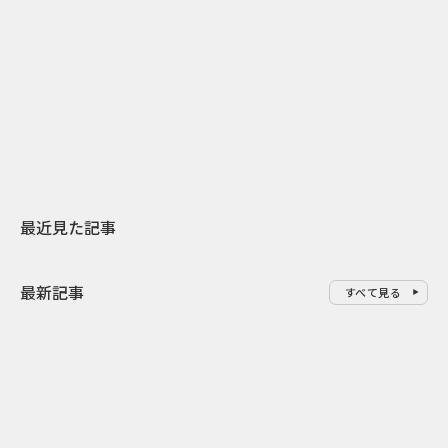
2026.07.31
2026.07.29
日本上陸30周年を地域の未来へ
AIモデルが「
スターバックスが3県から始める
登場 伝統I
地元共創PR
わせた広告事
最近見た記事
最新記事
すべて見る