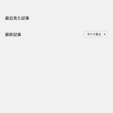
最近見た記事
最新記事
すべて見る
0
2026.08.06
2026.08.06
サンリオが8月7日を“ハナマルデ
似合うかわか
ー”に制定 記念日に企業価値を
先回り mevu