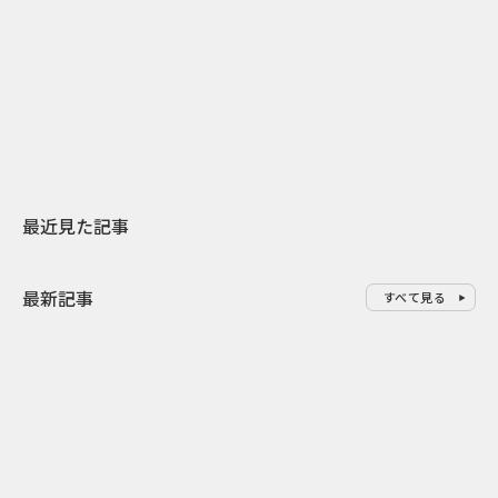
日本上陸30周年を地域の未来へ
AIモデルが「
スターバックスが3県から始める
登場 伝統I
地元共創PR
わせた広告事
最近見た記事
最新記事
すべて見る