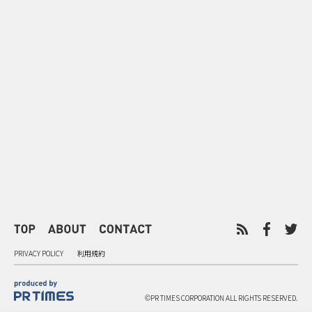
0
2026.08.06
2026.08.06
サンリオが8月7日を“ハナマルデ
似合うかわか
ー”に制定 記念日に企業価値を
先回り mevu
広げるブランド施策
店前体験
PRIVACY POLICY
利用規約
©PR TIMES CORPORATION ALL RIGHTS RESERVED.