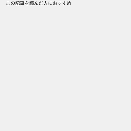
この記事を読んだ人におすすめ
6
2025.01.20
個性が光る施策の定番、POP UP｜2024年12事
例まとめ