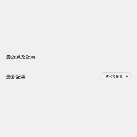
日本上陸30周年を地域の未来へ
AIモデルが「
スターバックスが3県から始める
登場 伝統I
地元共創PR
わせた広告事
最近見た記事
最新記事
すべて見る