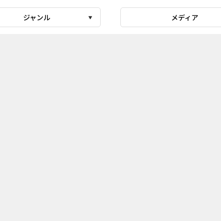
ジャンル
メディア