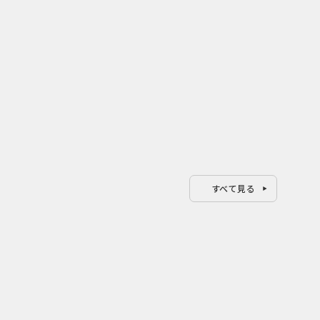
すべて見る