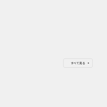
すべて見る