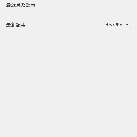
最近見た記事
最新記事
すべて見る
0
2026.08.07
2026.08.07
山形県西川町の中学生が創るAI
町のシンボル
謎解きゲーム 産学官PBL共創型
験 北竜町「
地域ブランディング
ン」の地域ブ