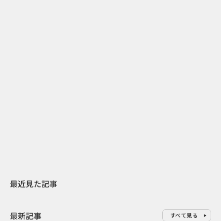
2
2026.07.31
2026.07.30
日本上陸30周年を地域の未来へ
おかっぱから
スターバックスが3県から始める
の大刷新 THE
地元共創PR
レラップ新C
最近見た記事
最新記事
すべて見る