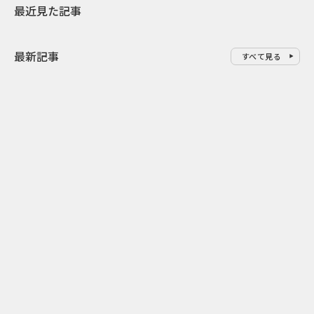
最近見た記事
最新記事
すべて見る
0
2026.08.09
2026.08.08
「水の先をつくれ」インフラを
令和8年8月8
支える会社が水の日に掲げたブ
限りの祭に 
ランド広告
掛ける科学と