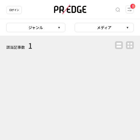
0
ログイン
ジャンル
メディア
1
該当記事数