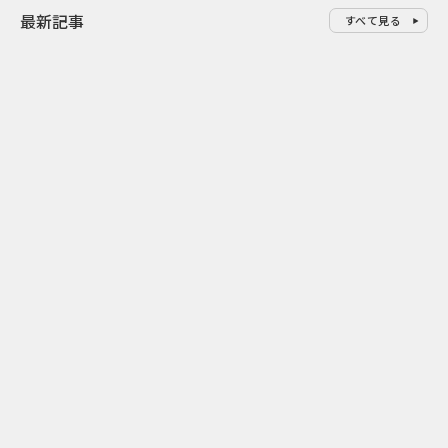
最新記事
すべて見る
0
2026.08.09
2026.08.08
「水の先をつくれ」インフラを
令和8年8月8
支える会社が水の日に掲げたブ
限りの祭に 
ランド広告
掛ける科学と