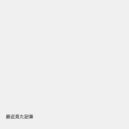
2
2026.07.31
2026.07.30
日本上陸30周年を地域の未来へ
おかっぱから
スターバックスが3県から始める
の大刷新 THE
地元共創PR
レラップ新C
最近見た記事