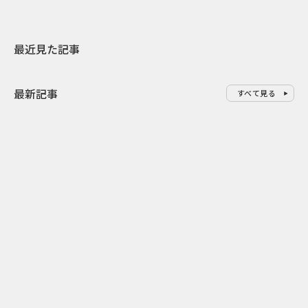
最近見た記事
最新記事
すべて見る
0
2026.08.08
2026.08.08
令和8年8月8日の“8並び”を1日
“蛇口からみ
限りの祭に 叡山電鉄が八瀬で仕
谷で！ファン