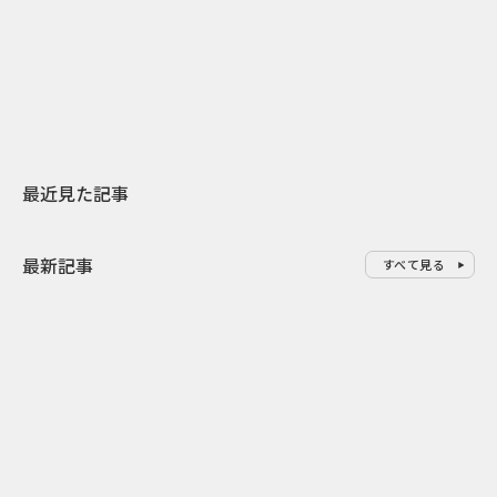
日本上陸30周年を地域の未来へ
AIモデルが「
スターバックスが3県から始める
登場 伝統I
地元共創PR
わせた広告事
最近見た記事
最新記事
すべて見る
0