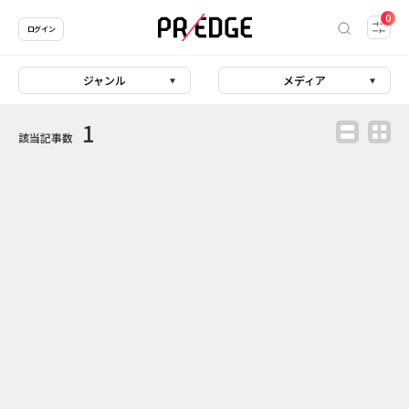
0
ログイン
ジャンル
メディア
1
該当記事数