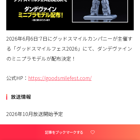
2026年6月6日⁻7日にグッドスマイルカンパニーが主催す
る「グッドスマイルフェス2026」にて、ダンデヴァイン
のミニプラモデルが配布決定！
公式HP：
https://goodsmilefest.com/
放送情報
2026年10月放送開始予定
TVアニメ『獣王武神ダンデヴァイン』作品情報
記事をブックマークする