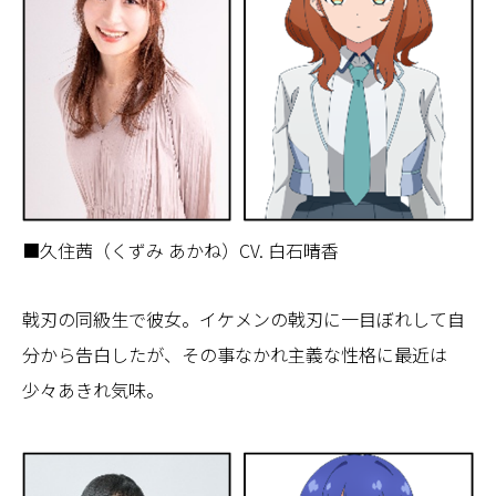
■久住茜（くずみ あかね）CV. 白石晴香
戟刃の同級生で彼女。イケメンの戟刃に一目ぼれして自
分から告白したが、その事なかれ主義な性格に最近は
少々あきれ気味。