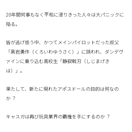
20年間何事もなく平和に浸りきった⼈々は⼤パニックに
陥る。
皆が逃げ惑う中、かつてメインパイロットだった叔⽗
「⿊岩勇作（くろいわゆうさく）」に誘われ、ダンデヴ
ァインに乗り込む⾼校⽣「静寂戟刃（しじまげき
は）」。
果たして、新たに現れたアポスドールの⽬的は何なの
か︖
キャスガは再び玩具業界の覇権を⼿にするのか︖