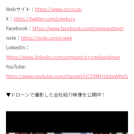
Webサイト：
https://www.cri.co.jp/
X：
https://twitter.com/creekcrv
Facebook：
https://www.facebook.com/creekandriver
note：
https://note.com/creek
LinkedIn：
https://www.linkedin.com/company/cr.creekandriver
YouTube:
https://www.youtube.com/channel/UCS9MHzddqWKsOAg
▼ドローンで撮影した会社紹介映像を公開中！