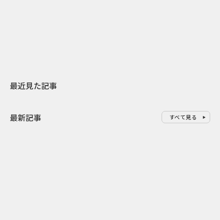
日本上陸30周年を地域の未来へ
AIモデルが「
スターバックスが3県から始める
登場 伝統I
地元共創PR
わせた広告事
最近見た記事
最新記事
すべて見る
0