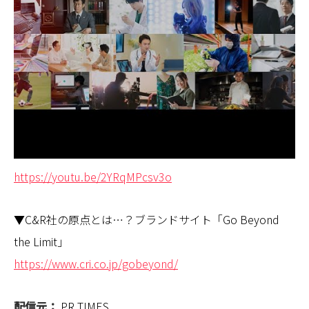
https://youtu.be/2YRqMPcsv3o
▼C&R社の原点とは…？ブランドサイト「Go Beyond
the Limit」
https://www.cri.co.jp/gobeyond/
配信元：
PR TIMES