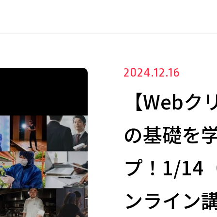
2024.12.16
【Webク
の基礎を
プ！1/1
ンライン