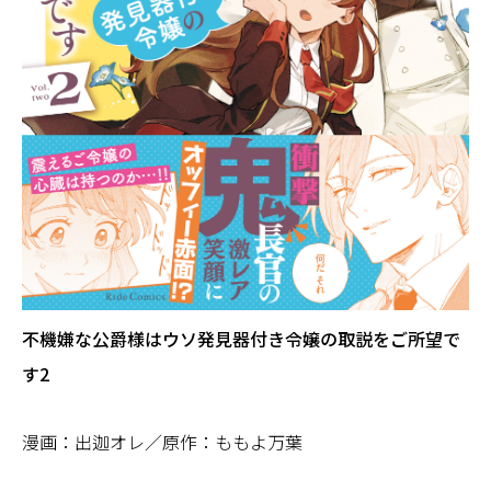
不機嫌な公爵様はウソ発見器付き令嬢の取説をご所望で
す2
漫画：出迦オレ／原作：ももよ万葉