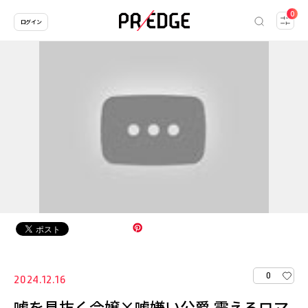
0
ログイン
0
2024.12.16
嘘を見抜く令嬢×嘘嫌い公爵 震えるロマ