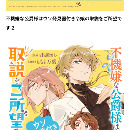
不機嫌な公爵様はウソ発見器付き令嬢の取説をご所望で
す２