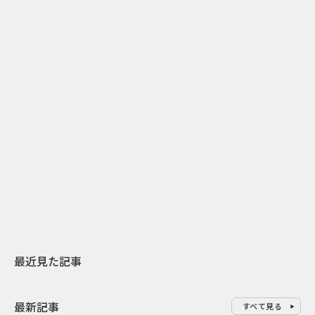
2
2026.07.31
2026.07.29
日本上陸30周年を地域の未来へ
AIモデルが「
スターバックスが3県から始める
登場 伝統I
地元共創PR
わせた広告事
最近見た記事
最新記事
すべて見る