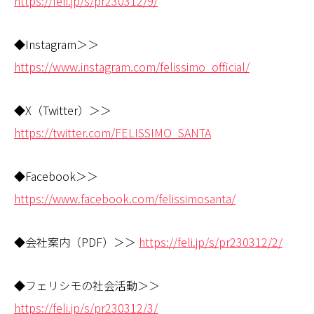
https://feli.jp/s/pr230312/9/
◆Instagram＞＞
https://www.instagram.com/felissimo_official/
◆X（Twitter）＞＞
https://twitter.com/FELISSIMO_SANTA
◆Facebook＞＞
https://www.facebook.com/felissimosanta/
◆会社案内（PDF）＞＞
https://feli.jp/s/pr230312/2/
◆フェリシモの社会活動＞＞
https://feli.jp/s/pr230312/3/