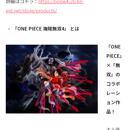
詳細はコチラ：
https://oppw4-20.bn-
ent.net/store/products/
『ONE PIECE 海賊無双4』 とは
『ONE
PIECE』
×『無
双』の
コラボ
レーシ
ョン作
品！
大人気