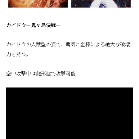
カイドウー鬼ヶ島決戦ー
カイドウの人獣型の姿で、覇気と金棒による絶大な破壊
力を持つ。
空中攻撃中は龍形態で攻撃可能！