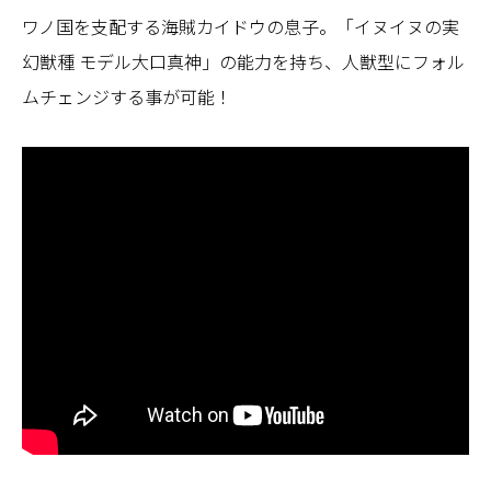
ワノ国を支配する海賊カイドウの息子。「イヌイヌの実
幻獣種 モデル大口真神」の能力を持ち、人獣型にフォル
ムチェンジする事が可能！