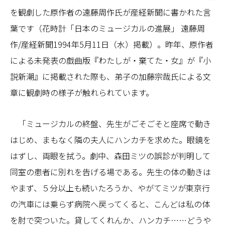
を観劇した原作者の遠藤周作氏が産経新聞に書かれた言
葉です（花時計「日本のミュージカルの進展」 遠藤周
作/産経新聞1994年5月11日（水）掲載）。昨年、原作者
による未発表の戯曲版『わたしが・棄てた・女』が『小
説新潮』に掲載された際も、弟子の加藤宗哉氏による文
章に観劇時の様子が触れられています。
「ミュージカルの終盤、先生がごそごそと座席で動き
はじめ、まもなく隣の夫人にハンカチを求めた。眼鏡を
はずし、両眼を拭う。劇中、森田ミツの誤診が判明して
同室の患者に別れを告げる場である。先生の体の動きは
やまず、５分以上も続いたろうか、やがてミツが東京行
の汽車には乗らず病院へ戻ってくると、こんどは私の体
を肘で突ついた。貸してくれんか、ハンカチ……どうや