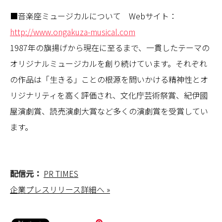
■音楽座ミュージカルについて Webサイト：
http://www.ongakuza-musical.com
1987年の旗揚げから現在に至るまで、一貫したテーマの
オリジナルミュージカルを創り続けています。それぞれ
の作品は「生きる」ことの根源を問いかける精神性とオ
リジナリティを高く評価され、文化庁芸術祭賞、紀伊國
屋演劇賞、読売演劇大賞など多くの演劇賞を受賞してい
ます。
配信元：
PR TIMES
企業プレスリリース詳細へ »