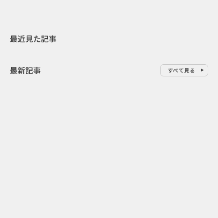
最近見た記事
最新記事
すべて見る
0
2026.08.08
2026.08.08
令和8年8月8日の“8並び”を1日
“蛇口からみ