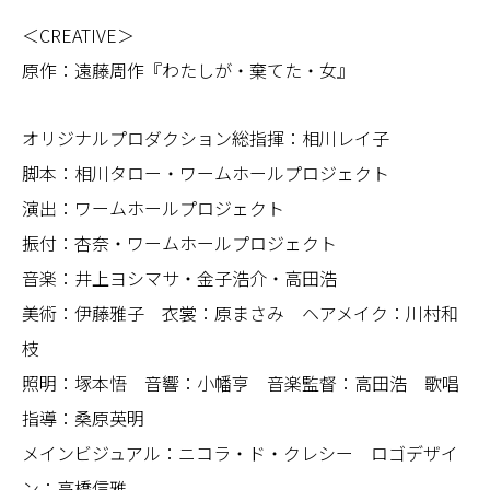
＜CREATIVE＞
原作：遠藤周作『わたしが・棄てた・女』
オリジナルプロダクション総指揮：相川レイ子
脚本：相川タロー・ワームホールプロジェクト
演出：ワームホールプロジェクト
振付：杏奈・ワームホールプロジェクト
音楽：井上ヨシマサ・金子浩介・高田浩
美術：伊藤雅子 衣裳：原まさみ ヘアメイク：川村和
枝
照明：塚本悟 音響：小幡亨 音楽監督：高田浩 歌唱
指導：桑原英明
メインビジュアル：ニコラ・ド・クレシー ロゴデザイ
ン：高橋信雅