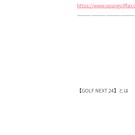
https://www.japangolffair
————————————
【GOLF NEXT 24】とは