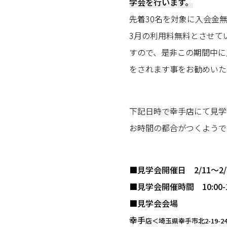
学会を行います。
先着30名を対象に入会金
3月の利用料無料とさせて
すので、是非この期間中に
をされます事をお勧めいた
下記日時で幸手店にて見学
お時間の都合がつくようで
■見学会開催日 2/11～2/
■見学会開催時間 10:00-1
■見学会会場
幸手
店＜埼玉県幸手市北2-19