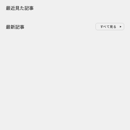
最近見た記事
最新記事
すべて見る
0
2026.08.08
2026.08.08
令和8年8月8日の“8並び”を1日
“蛇口からみ
限りの祭に 叡山電鉄が八瀬で仕
谷で！ファン
掛ける科学と縁日
ご当地体験で