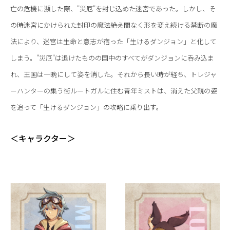
亡の危機に瀕した際、"災厄"を封じ込めた迷宮であった。しかし、そ
の時迷宮にかけられた封印の魔法――絶え間なく形を変え続ける禁断の魔
法により、迷宮は生命と意志が宿った「生けるダンジョン」と化して
しまう。"災厄"は退けたものの国中のすべてがダンジョンに呑み込ま
れ、王国は一晩にして姿を消した。それから長い時が経ち、トレジャ
ーハンターの集う街ルートガルに住む青年ミストは、消えた父親の姿
を追って「生けるダンジョン」の攻略に乗り出す。
＜キャラクター＞