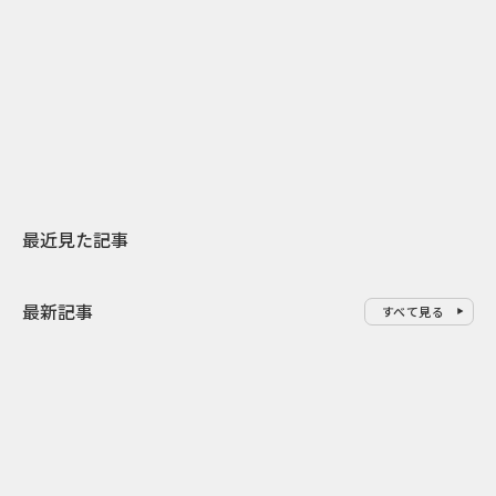
2026.07.31
2026.07.29
日本上陸30周年を地域の未来へ
AIモデルが「
スターバックスが3県から始める
登場 伝統I
地元共創PR
わせた広告事
最近見た記事
最新記事
すべて見る