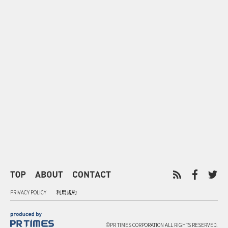
0
2026.08.08
2026.08.08
令和8年8月8日の“8並び”を1日
“蛇口からみ
限りの祭に 叡山電鉄が八瀬で仕
谷で！ファン
掛ける科学と縁日
ご当地体験で
PRIVACY POLICY
利用規約
©PR TIMES CORPORATION ALL RIGHTS RESERVED.