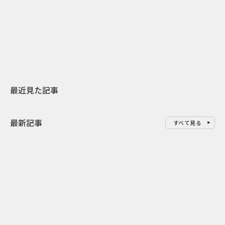
日本上陸30周年を地域の未来へ
AIモデルが「
スターバックスが3県から始める
登場 伝統I
地元共創PR
わせた広告事
最近見た記事
最新記事
すべて見る