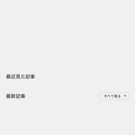
2
2026.07.31
2026.07.29
日本上陸30周年を地域の未来へ
AIモデルが「
スターバックスが3県から始める
登場 伝統I
地元共創PR
わせた広告事
最近見た記事
最新記事
すべて見る