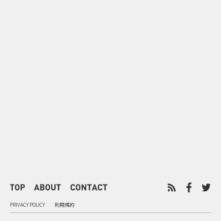
0
2026.08.06
2026.08.06
サンリオが8月7日を“ハナマルデ
似合うかわか
ー”に制定 記念日に企業価値を
先回り mevu
広げるブランド施策
店前体験
PRIVACY POLICY
利用規約