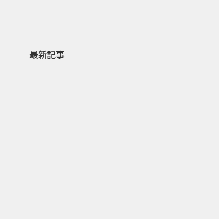
最新記事
0
2026.08.07
2026.
行き先ではなく会う人で選ぶ旅
山形県
関係人口を育てる「旅は人まか
謎解き