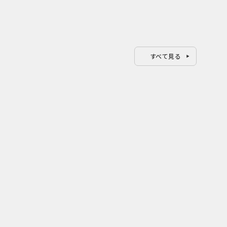
すべて見る
0
0
2026.08.07
202
で体
配車アプリで呼べる“走る映画
清水
ローラ
館” タクシー移動を楽しみに変
んは